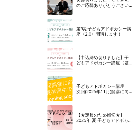
のご応募ありがとうござい
ます★子どもの声からはじ
めよう 事務局スタッフ大
募集
第9期子どもアドボカシー講
座〈2.0〉開講します！
【申込締め切りました】子
どもアドボカシー講座〈基
礎〉開講します！
子どもアドボカシー講座
次回(2025年11月)開講に向
けてのお知らせ
【★定員のため締切★】
2025年 夏 子どもアドボカシ
ー講座〈2.0〉開講いたしま
す！