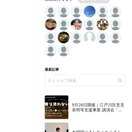
最新記事
9月26日開催｜江戸川区意見
表明等支援事業 講演会「寄
り添わない」―こども・若
者の声から考える、支援を
超えた関係性―
★締切りました！たくさん