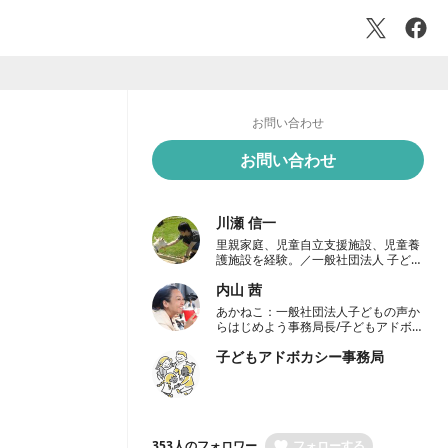
お問い合わせ
お問い合わせ
川瀬 信一
里親家庭、児童自立支援施設、児童養
護施設を経験。／一般社団法人 子ども
の声からはじめよう代表理事／こども
内山 茜
家庭庁参与／千葉大学教育学部非常勤
講師
あかねこ：一般社団法人子どもの声か
らはじめよう事務局長/子どもアドボカ
シー学会員/22年ロンドン視察メンバ
子どもアドボカシー事務局
ー/NPO法人家庭養育支援機構外部ア
ドバイザー
353人のフォロワー
フォローする